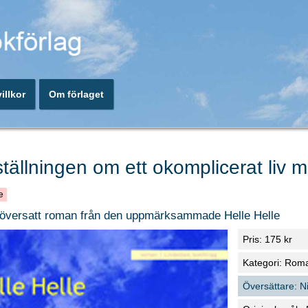
illkor
Om förlaget
tällningen om ett okomplicerat liv
e
översatt roman från den uppmärksammade Helle Helle
Pris: 175 kr
Kategori: Rom
Översättare: N