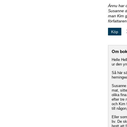
Ännu har d
Susanne d
man Kim g
författare
Köp
Om bo
Helle He
ur den y
Så här sä
hemingway
Susanne b
mat, sitt
olika fin
efter tre
och Kim f
till någo
Eller som
liv. De s
brott att