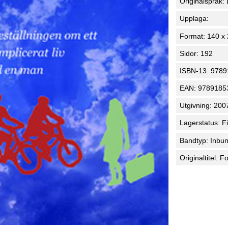
Originalspråk:
Upplaga:
Format: 140 x
Sidor: 192
ISBN-13: 978
EAN: 9789185
Utgivning: 200
Lagerstatus: F
Bandtyp: Inbu
Originaltitel: 