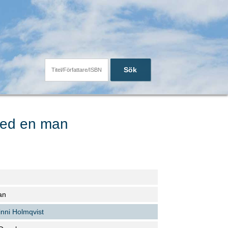
Sök
 med en man
an
inni Holmqvist