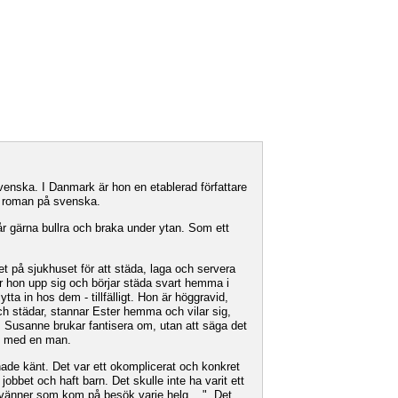
venska. I Danmark är hon en etablerad författare
a roman på svenska.
r gärna bullra och braka under ytan. Som ett
 på sjukhuset för att städa, laga och servera
r hon upp sig och börjar städa svart hemma i
tta in hos dem - tillfälligt. Hon är höggravid,
ch städar, stannar Ester hemma och vilar sig,
om Susanne brukar fantisera om, utan att säga det
liv med en man.
ade känt. Det var ett okomplicerat och konkret
l jobbet och haft barn. Det skulle inte ha varit ett
t vänner som kom på besök varje helg ...". Det