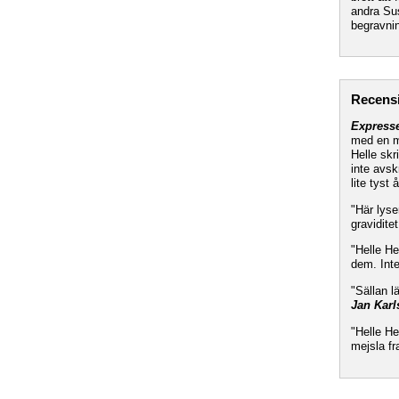
andra Sus
begravnin
Recens
Express
med en ma
Helle skr
inte avsk
lite tyst
"Här lyse
gravidite
"Helle H
dem. Inte
"Sällan l
Jan Karl
"Helle He
mejsla f