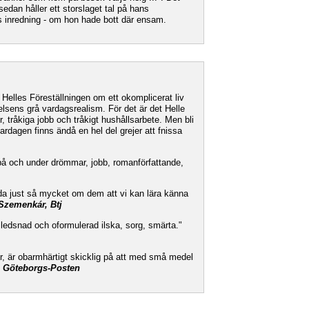
sedan håller ett storslaget tal på hans
s inredning - om hon hade bott där ensam.
 Helles Föreställningen om ett okomplicerat liv
elsens grå vardagsrealism. För det är det Helle
r, tråkiga jobb och tråkigt hushållsarbete. Men bli
 vardagen finns ändå en hel del grejer att fnissa
på och under drömmar, jobb, romanförfattande,
da just så mycket om dem att vi kan lära känna
 Szemenkár, Btj
ledsnad och oformulerad ilska, sorg, smärta."
tur, är obarmhärtigt skicklig på att med små medel
, Göteborgs-Posten