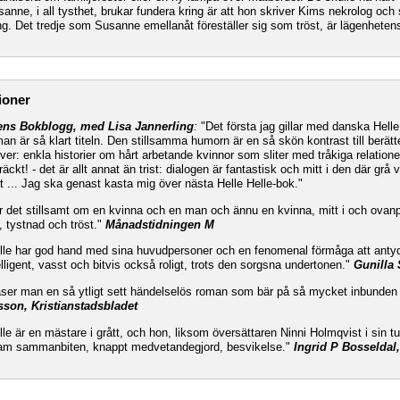
anne, i all tysthet, brukar fundera kring är att hon skriver Kims nekrolog och 
g. Det tredje som Susanne emellanåt föreställer sig som tröst, är lägenheten
ioner
ens Bokblogg, med Lisa Jannerling
:
"Det första jag gillar med danska Helle
n är så klart titeln. Den stillsamma humorn är en så skön kontrast till berätt
iver: enkla historier om hårt arbetande kvinnor som sliter med tråkiga relatione
räckt! - det är allt annat än trist: dialogen är fantastisk och mitt i den där grå
 åt ... Jag ska genast kasta mig över nästa Helle Helle-bok."
r det stillsamt om en kvinna och en man och ännu en kvinna, mitt i och ovan
t, tystnad och tröst."
Månadstidningen M
elle har god hand med sina huvudpersoner och en fenomenal förmåga att anty
lligent, vasst och bitvis också roligt, trots den sorgsna undertonen."
Gunilla
äser man en så ytligt sett händelselös roman som bär på så mycket inbunden 
sson, Kristianstadsbladet
lle är en mästare i grått, och hon, liksom översättaren Ninni Holmqvist i sin 
ram sammanbiten, knappt medvetandegjord, besvikelse."
Ingrid P Bosseldal