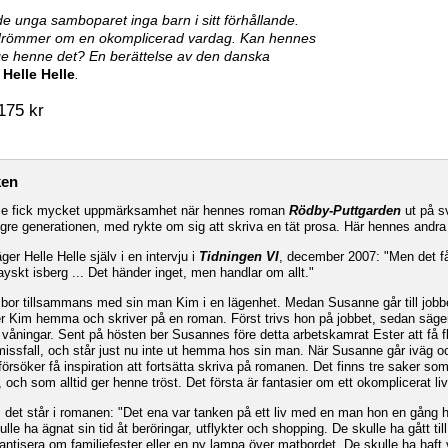
e unga samboparet inga barn i sitt förhållande.
römmer om en okomplicerad vardag. Kan hennes
e henne det? En berättelse av den danska
n
Helle Helle
.
175 kr
ken
lle fick mycket uppmärksamhet när hennes roman
Rödby-Puttgarden
ut på s
ngre generationen, med rykte om sig att skriva en tät prosa. Här hennes andr
ger Helle Helle själv i en intervju i
Tidningen VI
, december 2007: "Men det få
skt isberg ... Det händer inget, men handlar om allt."
or tillsammans med sin man Kim i en lägenhet. Medan Susanne går till jobbet
er Kim hemma och skriver på en roman. Först trivs hon på jobbet, sedan säge
a våningar. Sent på hösten ber Susannes före detta arbetskamrat Ester att få fly
 missfall, och står just nu inte ut hemma hos sin man. När Susanne går iväg o
örsöker få inspiration att fortsätta skriva på romanen. Det finns tre saker s
n, och som alltid ger henne tröst. Det första är fantasier om ett okomplicerat 
 det står i romanen: "Det ena var tanken på ett liv med en man hon en gång h
kulle ha ägnat sin tid åt beröringar, utflykter och shopping. De skulle ha gått til
 fantisera om familjefester eller en ny lampa över matbordet. De skulle ha haf