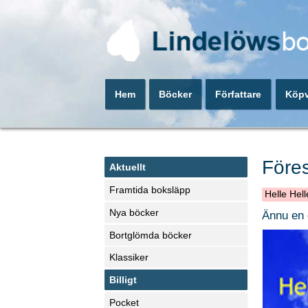
Hem
Böcker
Författare
Köpv
Föres
Aktuellt
Framtida boksläpp
Helle Hell
Nya böcker
Ännu en 
Bortglömda böcker
Klassiker
Billigt
Pocket