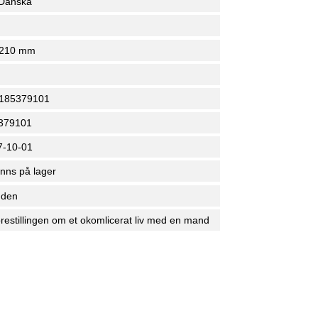
 Danska
 210 mm
9185379101
379101
7-10-01
inns på lager
nden
Forestillingen om et okomlicerat liv med en mand