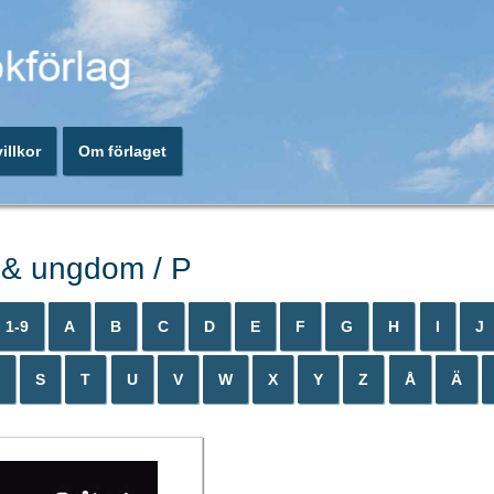
illkor
Om förlaget
 & ungdom / P
1-9
A
B
C
D
E
F
G
H
I
J
S
T
U
V
W
X
Y
Z
Å
Ä