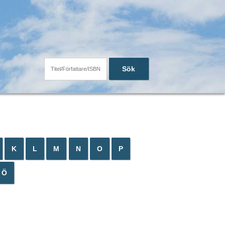
Sök
K
L
M
N
O
P
Ö