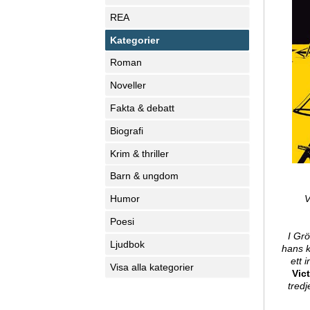
REA
Kategorier
Roman
Noveller
Fakta & debatt
Biografi
Krim & thriller
Barn & ungdom
V
Humor
Poesi
I Gr
Ljudbok
hans k
ett 
Visa alla kategorier
Vic
tred