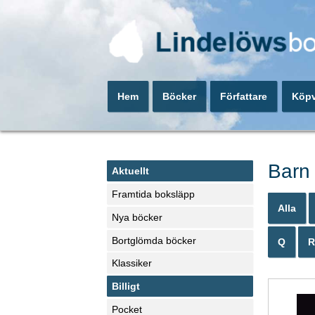
Hem
Böcker
Författare
Köpv
Barn
Aktuellt
Framtida boksläpp
Alla
Nya böcker
Bortglömda böcker
Q
R
Klassiker
Billigt
Pocket