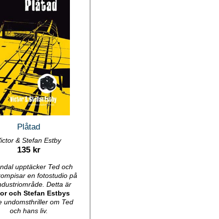
Plåtad
ictor & Stefan Estby
135 kr
öndal upptäcker Ted och
ompisar en fotostudio på
industriområde. Detta är
tor och Stefan Estbys
je undomsthriller om Ted
och hans liv.