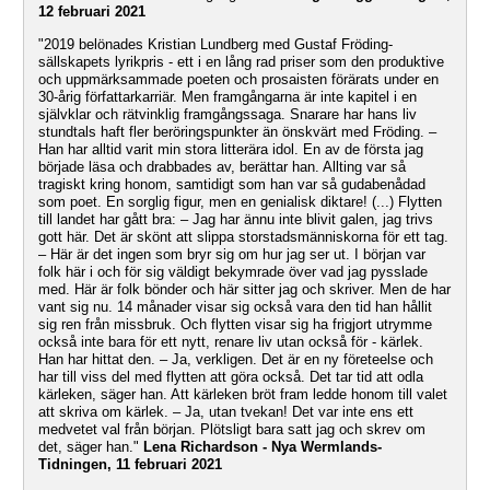
12 februari 2021
"2019 belönades Kristian Lundberg med Gustaf Fröding-
sällskapets lyrikpris - ett i en lång rad priser som den produktive
och uppmärksammade poeten och prosaisten förärats under en
30-årig författarkarriär. Men framgångarna är inte kapitel i en
självklar och rätvinklig framgångssaga. Snarare har hans liv
stundtals haft fler beröringspunkter än önskvärt med Fröding. –
Han har alltid varit min stora litterära idol. En av de första jag
började läsa och drabbades av, berättar han. Allting var så
tragiskt kring honom, samtidigt som han var så gudabenådad
som poet. En sorglig figur, men en genialisk diktare! (...) Flytten
till landet har gått bra: – Jag har ännu inte blivit galen, jag trivs
gott här. Det är skönt att slippa storstadsmänniskorna för ett tag.
– Här är det ingen som bryr sig om hur jag ser ut. I början var
folk här i och för sig väldigt bekymrade över vad jag pysslade
med. Här är folk bönder och här sitter jag och skriver. Men de har
vant sig nu. 14 månader visar sig också vara den tid han hållit
sig ren från missbruk. Och flytten visar sig ha frigjort utrymme
också inte bara för ett nytt, renare liv utan också för - kärlek.
Han har hittat den. – Ja, verkligen. Det är en ny företeelse och
har till viss del med flytten att göra också. Det tar tid att odla
kärleken, säger han. Att kärleken bröt fram ledde honom till valet
att skriva om kärlek. – Ja, utan tvekan! Det var inte ens ett
medvetet val från början. Plötsligt bara satt jag och skrev om
det, säger han."
Lena Richardson - Nya Wermlands-
Tidningen, 11 februari 2021