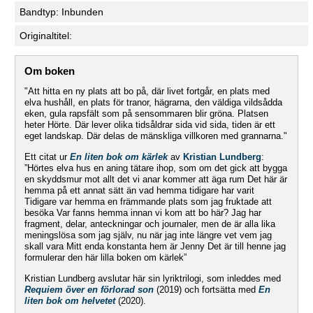
Bandtyp: Inbunden
Originaltitel:
Om boken
"Att hitta en ny plats att bo på, där livet fortgår, en plats med
elva hushåll, en plats för tranor, hägrarna, den väldiga vildsådda
eken, gula rapsfält som på sensommaren blir gröna. Platsen
heter Hörte. Där lever olika tidsåldrar sida vid sida, tiden är ett
eget landskap. Där delas de mänskliga villkoren med grannarna."
Ett citat ur
En liten bok om kärlek
av
Kristian Lundberg
:
”Hörtes elva hus en aning tätare ihop, som om det gick att bygga
en skyddsmur mot allt det vi anar kommer att äga rum Det här är
hemma på ett annat sätt än vad hemma tidigare har varit
Tidigare var hemma en främmande plats som jag fruktade att
besöka Var fanns hemma innan vi kom att bo här? Jag har
fragment, delar, anteckningar och journaler, men de är alla lika
meningslösa som jag själv, nu när jag inte längre vet vem jag
skall vara Mitt enda konstanta hem är Jenny Det är till henne jag
formulerar den här lilla boken om kärlek”
Kristian Lundberg avslutar här sin lyriktrilogi, som inleddes med
Requiem över en förlorad son
(2019) och fortsätta med
En
liten bok om helvetet
(2020).