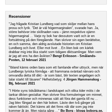
Recensioner
"Jag frågade Kristian Lundberg vad som skiljer mellan hans
prosa och lyrik. ”Det är väl högermarginalen”, svarade han. Ja,
större behöver inte skillnaden vara – jämn respektive ojämn
högermarginal ... Varje ny bok har dessutom varit och är en
fortsättning på den föregående. Han skriver sin egen berättelse,
en och samma, den aldrig avslutade historien om Kristian
Lundberg och livet. Eller mot livet ...En liten bok om kärlek
drabbar mig inte lika starkt som tidigare diktsamlingar. Men vem
är jag att ens ha den åsikten?
Bengt Eriksson - Smålands-
Posten, 12 februari 2021
"Ibland känns orden bara som ett famlande efter uttryck, men när
Lundbergs lyriska förmåga - att frammana oväntad närvaro och
omvandla detta till dikt - är som bäst, blir texten angelägen och
talar starkt till läsaren" Helhetsbetyg: 4
Jörgen Hammenskog -
Btj, februari 2021
"I Hörte syns tidsåldrarna i landskapet och olika tider möts i de
tankar dikten gestaltar. Han skriver fina formuleringar om minnet,
dess funktioner och minnenas sätt att föra det gamla till nu ...
Jag blev fångad av den här boken. Läste den två gånger på
raken faktiskt. Det känns att det finns nåt där som jag inte
kommer åt än. Men nästa gång …"
Bo Borg - blogg boborg.se,