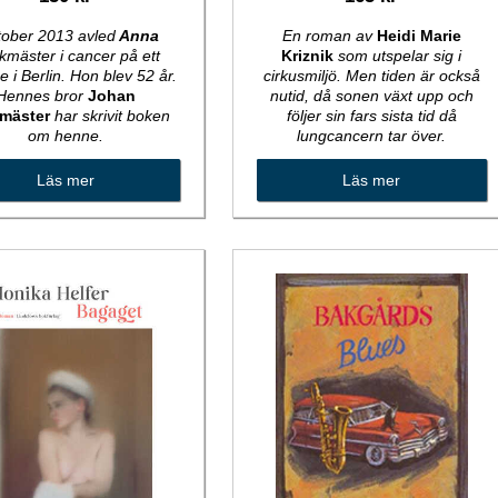
ktober 2013 avled
Anna
En roman av
Heidi Marie
mäster i cancer på ett
Kriznik
som utspelar sig i
e i Berlin. Hon blev 52 år.
cirkusmiljö. Men tiden är också
Hennes bror
Johan
nutid, då sonen växt upp och
mäster
har skrivit boken
följer sin fars sista tid då
om henne.
lungcancern tar över.
Läs mer
Läs mer