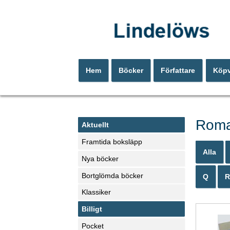
Hem
Böcker
Författare
Köpv
Rom
Aktuellt
Framtida boksläpp
Alla
Nya böcker
Bortglömda böcker
Q
R
Klassiker
Billigt
Pocket