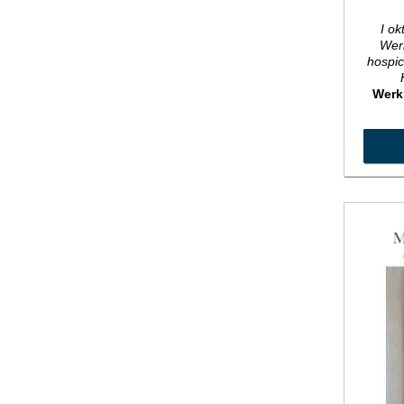
I o
Werk
hospic
Werk