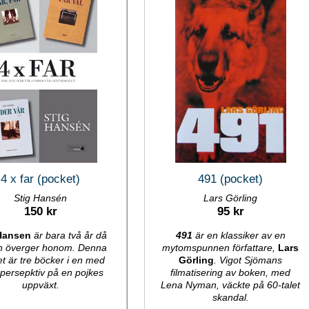
4 x far (pocket)
491 (pocket)
Stig Hansén
Lars Görling
150 kr
95 kr
Hansen
är bara två år då
491
är en klassiker av en
n överger honom. Denna
mytomspunnen författare,
Lars
t är tre böcker i en med
Görling
. Vigot Sjömans
 persepktiv på en pojkes
filmatisering av boken, med
uppväxt.
Lena Nyman, väckte på 60-talet
skandal.