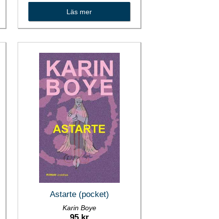
Läs mer
Astarte (pocket)
Karin Boye
95 kr