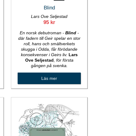
Blind
Lars Ove Seljestad
95 kr
En norsk debutroman -
Blind
-
där fadern till Geir spelar en stor
roll, hans och smältverkets
skugga i Odda, får förödande
konsekvenser i Geirs liv.
Lars
Ove Seljestad
, för första
gången på svenka.
Läs mer