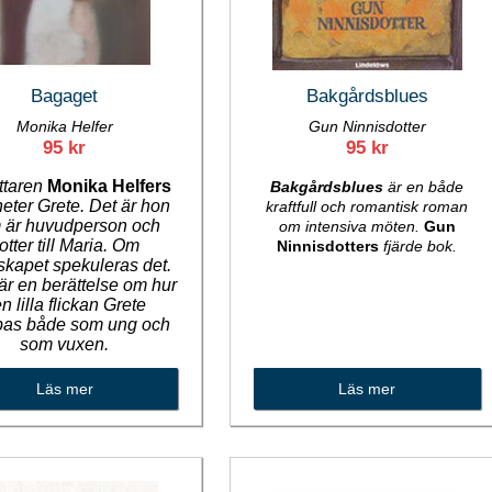
Bagaget
Bakgårdsblues
Monika Helfer
Gun Ninnisdotter
95 kr
95 kr
ttaren
Monika Helfers
Bakgårdsblues
är en både
heter
Grete. Det är hon
kraftfull och romantisk roman
 är huvudperson och
om intensiva möten.
Gun
otter till Maria. Om
Ninnisdotters
fjärde bok.
skapet spekuleras det.
är en berättelse om hur
n lilla flickan Grete
bas både som ung och
som vuxen.
Läs mer
Läs mer