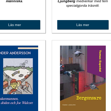
människa
.
Ljungberg
medverkar med fem
specialgjorda träsnitt.
Läs mer
Läs mer