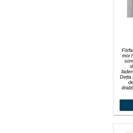
Förfa
mor 
som
d
fader
Detta 
de
drab