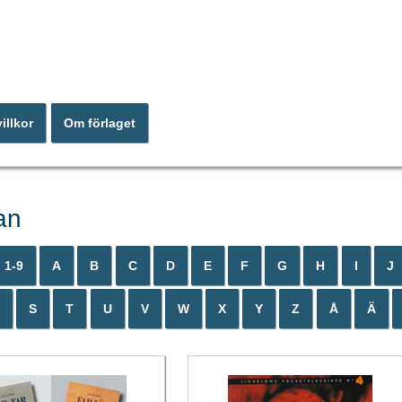
illkor
Om förlaget
an
1-9
A
B
C
D
E
F
G
H
I
J
S
T
U
V
W
X
Y
Z
Å
Ä