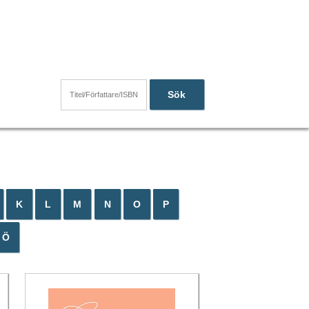
Sök
K
L
M
N
O
P
Ö