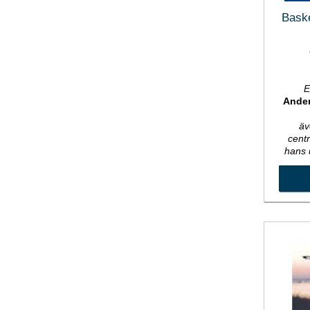
Bask
E
Ande
äv
cent
hans 