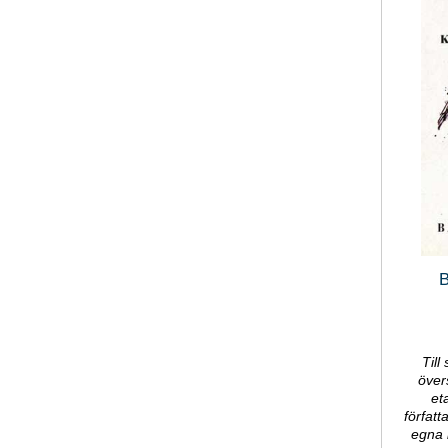
B
Till 
övers
et
författ
egna 