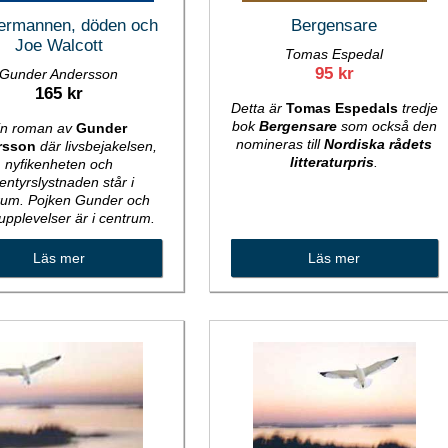
ermannen, döden och
Bergensare
Joe Walcott
Tomas Espedal
95 kr
Gunder Andersson
165 kr
Detta är
Tomas Espedals
tredje
bok
Bergensare
som också den
n roman av
Gunder
nomineras till
Nordiska rådets
rsson
där livsbejakelsen,
litteraturpris
.
nyfikenheten och
entyrslystnaden står i
rum. Pojken Gunder och
upplevelser är i centrum.
Läs mer
Läs mer