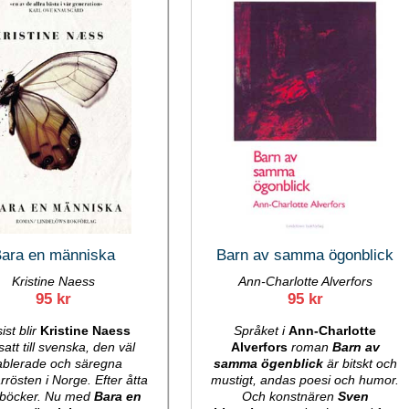
ara en människa
Barn av samma ögonblick
Kristine Naess
Ann-Charlotte Alverfors
95 kr
95 kr
sist blir
Kristine Naess
Språket i
Ann-Charlotte
att till svenska, den väl
Alverfors
roman
Barn av
ablerade och säregna
samma ögenblick
är bitskt och
arrösten i Norge. Efter åtta
mustigt, andas poesi och humor.
böcker. Nu med
Bara en
Och konstnären
Sven