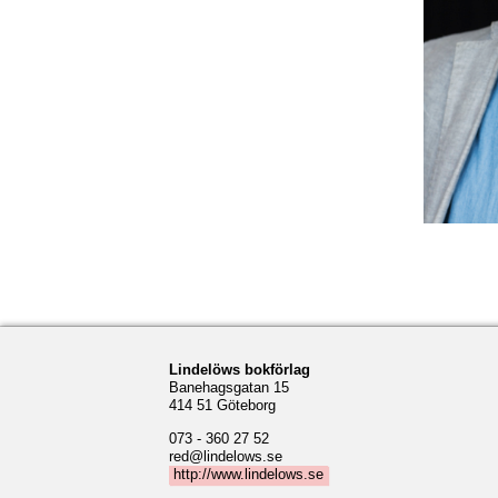
Lindelöws bokförlag
Banehagsgatan 15
414 51 Göteborg
073 - 360 27 52
red@lindelows.se
http://www.lindelows.se