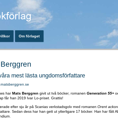
illkor
Om förlaget
 Berggren
våra mest lästa ungdomsförfattare
w.matsberggren.se
öws har
Mats Berggren
givit ut två böcker, romanen
Generation 55+
oc
ap får han 2019 Ivar Lo-priset. Grattis!
erade efter sju år på Scanias verkstadsgolv med romanen
Orent ackor
fattare. Sedan dess har han gett ut ytterligare 17 böcker. Han har få
endium.