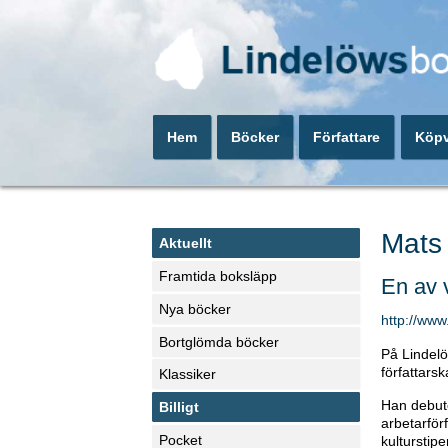
Hem
Böcker
Författare
Köpv
Mats
Aktuellt
Framtida boksläpp
En av 
Nya böcker
http://ww
Bortglömda böcker
På Lindel
författarsk
Klassiker
Han debut
Billigt
arbetarför
Pocket
kulturstip