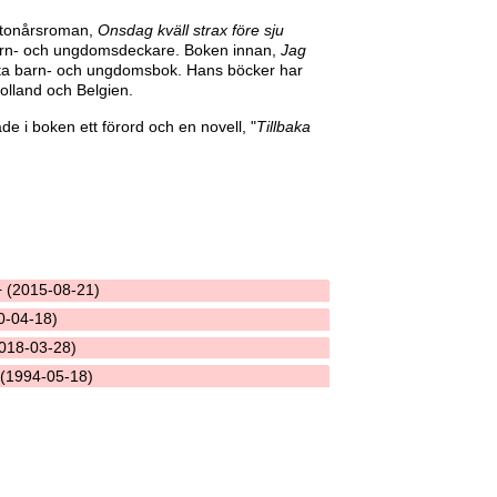
e tonårsroman,
Onsdag kväll strax före sju
barn- och ungdomsdeckare. Boken innan,
Jag
ästa barn- och ungdomsbok. Hans böcker har
olland och Belgien.
e i boken ett förord och en novell, "
Tillbaka
 (2015-08-21)
0-04-18)
2018-03-28)
 (1994-05-18)