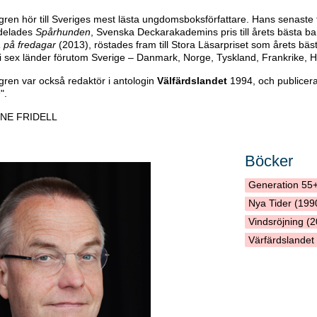
ren hör till Sveriges mest lästa ungdomsboksförfattare. Hans senast
lldelades
Spårhunden
, Svenska Deckarakademins pris till årets bästa 
a på fredagar
(2013), röstades fram till Stora Läsarpriset som årets b
i sex länder förutom Sverige – Danmark, Norge, Tyskland, Frankrike, H
ren var också redaktör i antologin
Välfärdslandet
1994, och publicerad
n
".
NE FRIDELL
Böcker
Generation 55+
Nya Tider (199
Vindsröjning (
Värfärdslandet