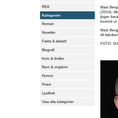
REA
Mats Bergg
(2014), ti
Kategorier
ljuger bar
kommit ut 
Roman
Mats Bergg
Noveller
till fabrike
Fakta & debatt
FOTO: SU
Biografi
Krim & thriller
Barn & ungdom
Humor
Poesi
Ljudbok
Visa alla kategorier