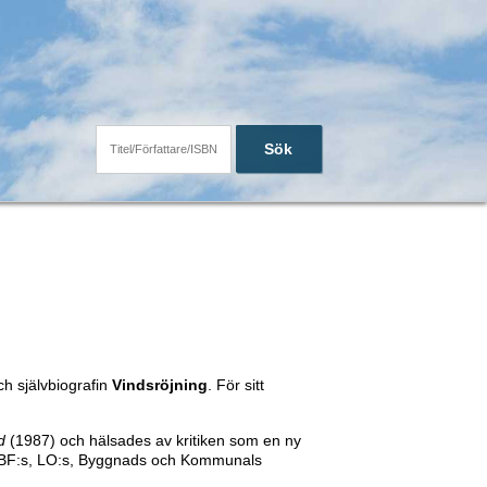
Sök
h självbiografin
Vindsröjning
. För sitt
d
(1987) och hälsades av kritiken som en ny
tt ABF:s, LO:s, Byggnads och Kommunals