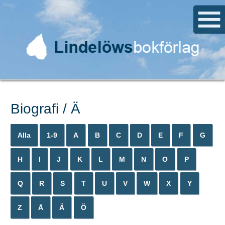
Biografi / Ä
Alla
1-9
A
B
C
D
E
F
G
H
I
J
K
L
M
N
O
P
Q
R
S
T
U
V
W
X
Y
Z
Å
Ä
Ö