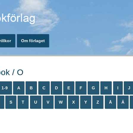
illkor
Om förlaget
ok / O
1-9
A
B
C
D
E
F
G
H
I
J
S
T
U
V
W
X
Y
Z
Å
Ä