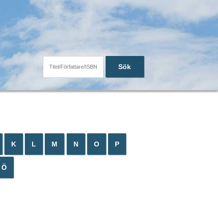
Sök
K
L
M
N
O
P
Ö