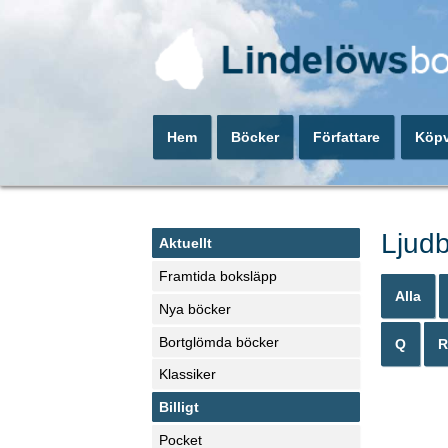
Hem
Böcker
Författare
Köpv
Ljudb
Aktuellt
Framtida boksläpp
Alla
Nya böcker
Bortglömda böcker
Q
R
Klassiker
Billigt
Pocket