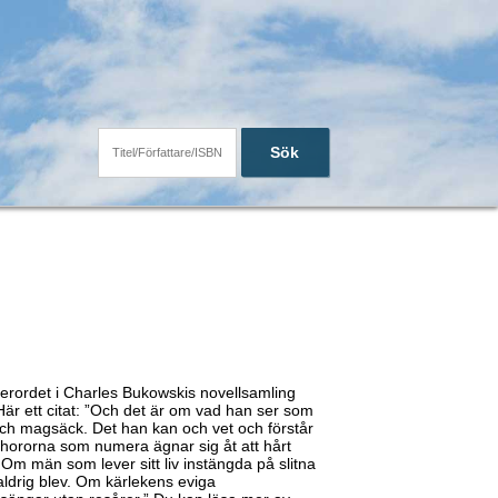
Sök
fterordet i Charles Bukowskis novellsamling
Här ett citat: ”Och det är om vad han ser som
och magsäck. Det han kan och vet och förstår
la hororna som numera ägnar sig åt att hårt
Om män som lever sitt liv instängda på slitna
aldrig blev. Om kärlekens eviga