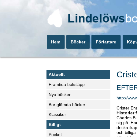
Hem
Böcker
Författare
Köpv
Crist
Aktuellt
Framtida boksläpp
EFTE
Nya böcker
http://www
Bortglömda böcker
Crister En
Historier
Klassiker
Charles Bu
sig på. Ha
Billigt
dricka ika
och billig
Pocket