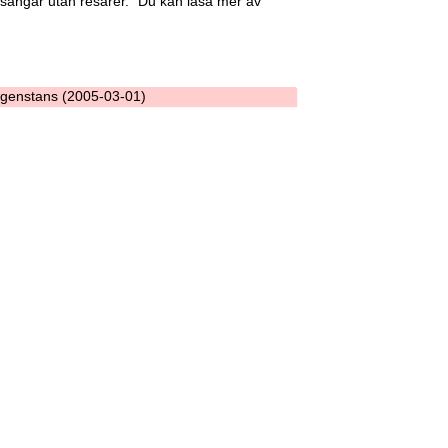
 sängar utan resårer.” Du kan läsa mer av
ingenstans (2005-03-01)