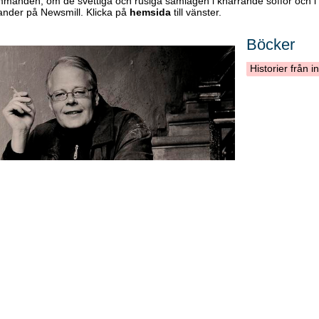
ommanden, om de svettiga och rusiga samlagen i knarrande soffor och i
ander på Newsmill. Klicka på
hemsida
till vänster.
Böcker
Historier från 