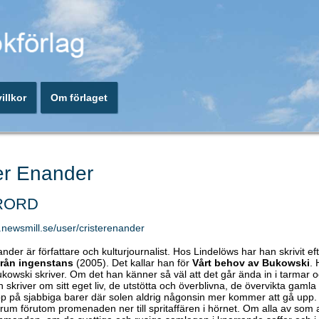
illkor
Om förlaget
er Enander
RORD
.newsmill.se/user/cristerenander
ander är författare och kulturjournalist. Hos Lindelöws har han skrivit e
 från ingenstans
(2005). Det kallar han för
Vårt behov av Bukowski
. 
kowski skriver. Om det han känner så väl att det går ända in i tarmar 
n skriver om sitt eget liv, de utstötta och överblivna, de övervikta gam
pp på sjabbiga barer där solen aldrig någonsin mer kommer att gå upp. 
a rum förutom promenaden ner till spritaffären i hörnet. Om alla av som 