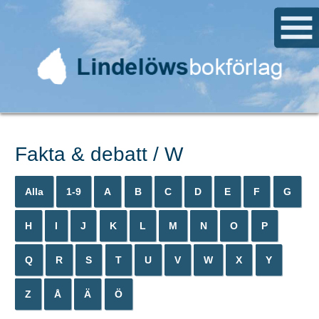
Fakta & debatt / W
Alla
1-9
A
B
C
D
E
F
G
H
I
J
K
L
M
N
O
P
Q
R
S
T
U
V
W
X
Y
Z
Å
Ä
Ö