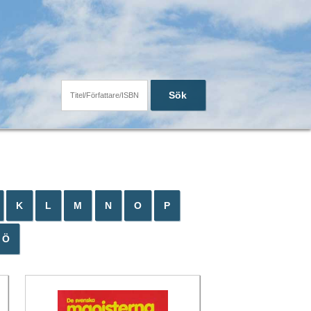
Sök
K
L
M
N
O
P
Ö