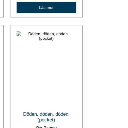
Läs mer
Döden, döden, döden.
(pocket)
Per Ragnar