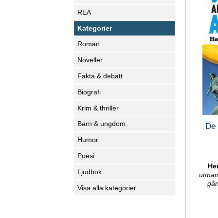
REA
Kategorier
Roman
Noveller
Fakta & debatt
Biografi
Krim & thriller
Barn & ungdom
De 
Humor
Poesi
He
Ljudbok
utman
gån
Visa alla kategorier