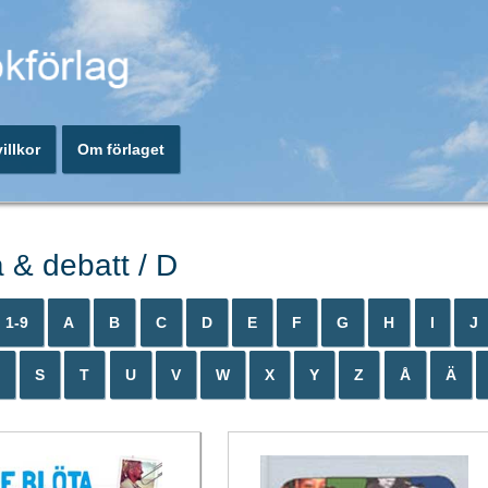
illkor
Om förlaget
 & debatt / D
1-9
A
B
C
D
E
F
G
H
I
J
S
T
U
V
W
X
Y
Z
Å
Ä