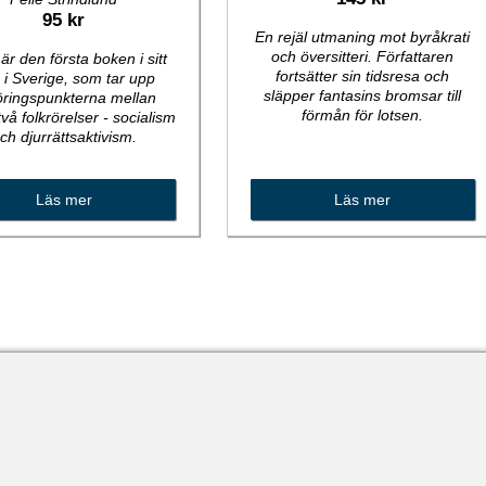
95 kr
En rejäl utmaning mot byråkrati
och översitteri. Författaren
är den första boken i sitt
fortsätter sin tidsresa och
 i Sverige, som tar upp
släpper fantasins bromsar till
öringspunkterna mellan
förmån för lotsen.
vå folkrörelser - socialism
ch djurrättsaktivism.
Läs mer
Läs mer