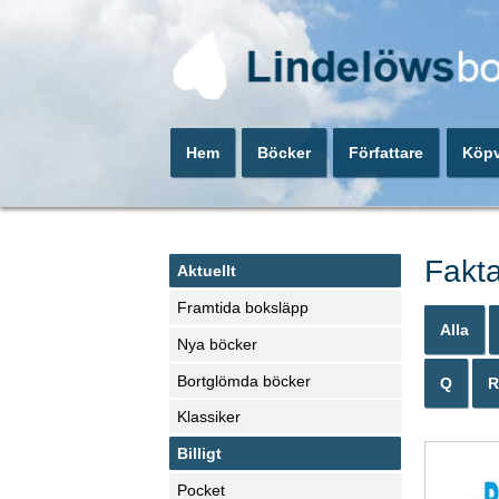
Hem
Böcker
Författare
Köpv
Fakta
Aktuellt
Framtida boksläpp
Alla
Nya böcker
Bortglömda böcker
Q
R
Klassiker
Billigt
Pocket