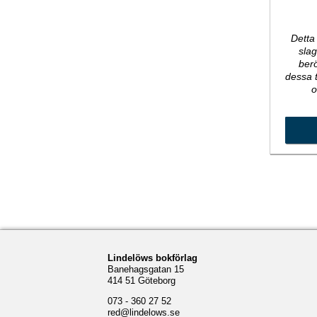
Detta 
slag
ber
dessa t
o
Lindelöws bokförlag
Banehagsgatan 15
414 51 Göteborg
073 - 360 27 52
red@lindelows.se