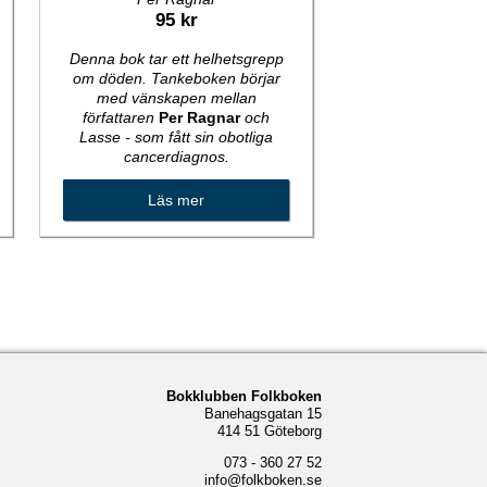
95 kr
Denna bok tar ett helhetsgrepp
om döden. Tankeboken börjar
med vänskapen mellan
författaren
Per Ragnar
och
Lasse - som fått sin obotliga
cancerdiagnos.
Läs mer
Bokklubben Folkboken
Banehagsgatan 15
414 51 Göteborg
073 - 360 27 52
info@folkboken.se