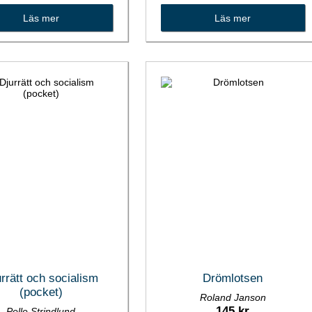
Läs mer
Läs mer
rrätt och socialism
Drömlotsen
(pocket)
Roland Janson
145 kr
Pelle Strindlund