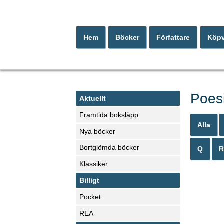
Hem
Böcker
Författare
Köpv
Poesi
Aktuellt
Framtida boksläpp
Alla
Nya böcker
Bortglömda böcker
Q
R
Klassiker
Billigt
Pocket
REA