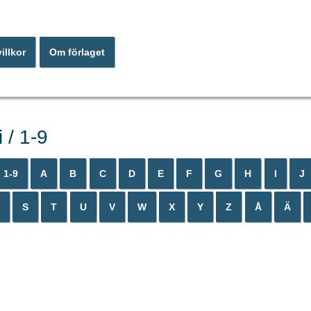
illkor
Om förlaget
 / 1-9
1-9
A
B
C
D
E
F
G
H
I
J
S
T
U
V
W
X
Y
Z
Å
Ä