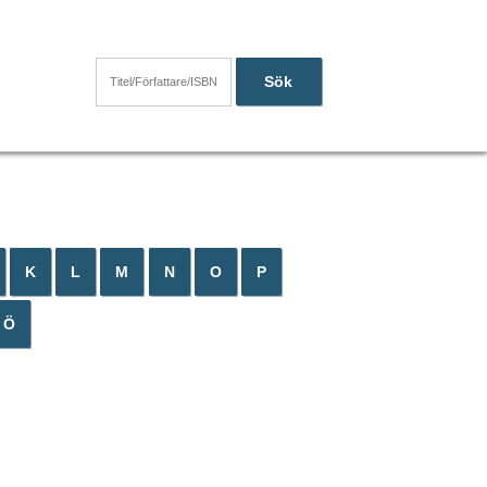
Sök
K
L
M
N
O
P
Ö