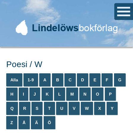
Poesi / W
Alla
1-9
A
B
C
D
E
F
G
H
I
J
K
L
M
N
O
P
Q
R
S
T
U
V
W
X
Y
Z
Å
Ä
Ö