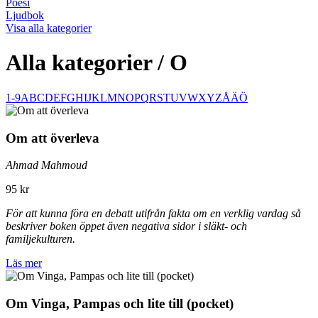
Poesi
Ljudbok
Visa alla kategorier
Alla kategorier / O
1-9
A
B
C
D
E
F
G
H
I
J
K
L
M
N
O
P
Q
R
S
T
U
V
W
X
Y
Z
Å
Ä
Ö
Om att överleva
Ahmad Mahmoud
95 kr
För att kunna föra en debatt utifrån fakta om en verklig vardag så
beskriver boken öppet även negativa sidor i släkt- och
familjekulturen.
Läs mer
Om Vinga, Pampas och lite till (pocket)