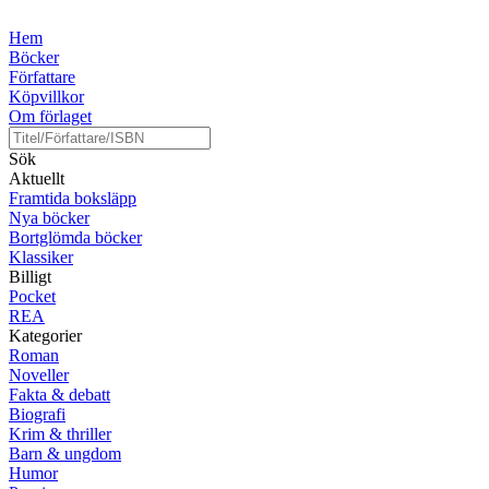
Hem
Böcker
Författare
Köpvillkor
Om förlaget
Sök
Aktuellt
Framtida boksläpp
Nya böcker
Bortglömda böcker
Klassiker
Billigt
Pocket
REA
Kategorier
Roman
Noveller
Fakta & debatt
Biografi
Krim & thriller
Barn & ungdom
Humor