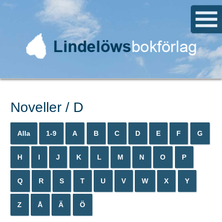
Noveller / D
Alla
1-9
A
B
C
D
E
F
G
H
I
J
K
L
M
N
O
P
Q
R
S
T
U
V
W
X
Y
Z
Å
Ä
Ö