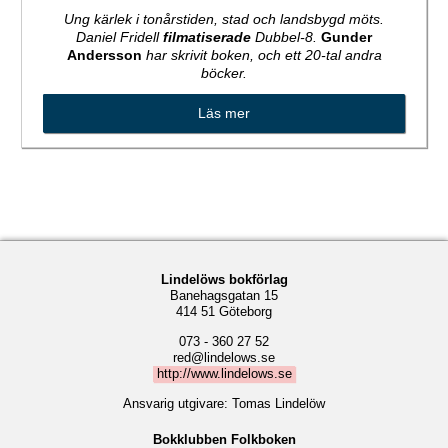
Ung kärlek i tonårstiden, stad och landsbygd möts.
Daniel Fridell
filmatiserade
Dubbel-8.
Gunder
Andersson
har skrivit boken, och ett 20-tal andra
böcker.
Läs mer
Lindelöws bokförlag
Banehagsgatan 15
414 51 Göteborg
073 - 360 27 52
red@lindelows.se
http://www.lindelows.se
Ansvarig utgivare: Tomas Lindelöw
Bokklubben Folkboken